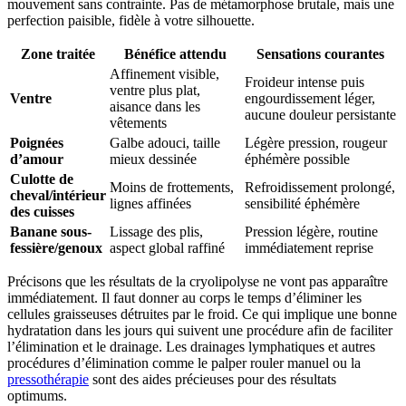
mouvement sans contrainte. Pas de métamorphose brutale, mais une
perfection paisible, fidèle à votre silhouette.
Zone traitée
Bénéfice attendu
Sensations courantes
Affinement visible,
Froideur intense puis
ventre plus plat,
Ventre
engourdissement léger,
aisance dans les
aucune douleur persistante
vêtements
Poignées
Galbe adouci, taille
Légère pression, rougeur
d’amour
mieux dessinée
éphémère possible
Culotte de
Moins de frottements,
Refroidissement prolongé,
cheval/intérieur
lignes affinées
sensibilité éphémère
des cuisses
Banane sous-
Lissage des plis,
Pression légère, routine
fessière/genoux
aspect global raffiné
immédiatement reprise
Précisons que les résultats de la cryolipolyse ne vont pas
apparaître
immédiatement
.
Il
faut donner au corps le temps d’éliminer les
cellules graisseuses détruites par le froid. Ce qui implique une bonne
hydratation dans les jours qui suivent une procédure afin de faciliter
l’élimination et le drainage. Les drainages lymphatiques et autres
procédures d’élimination comme le
palper
rouler manuel ou la
pressothérapie
sont des aides précieuses pour des résultats
optimums.