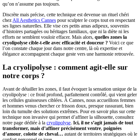
qu’on n’assume pas toujours.
Discrète mais précise, cette technique est devenue un rituel chéri
chez
All Aesthetics Cannes
pour sculpter le corps tout en respectant
ses lignes naturelles. Elle vise ces petits amas adipeux, souvenirs
d’histoires partagées ou héritages familiaux, que ni la diète ni les
efforts ne semblent vouloir effacer. Mais alors,
quelles zones la
cryolipolyse cible-t-elle avec efficacité et douceur ?
Voici ce que
l’on constate chaque jour dans notre centre, là où expertise et
élégance accompagnent chaque geste vers une harmonie retrouvée.
La cryolipolyse : comment agit-elle sur
notre corps ?
Avant de détailler les zones, il faut évoquer la sensation unique de la
cryolipolyse : ce froid profond, parfaitement contrôlé, qui vient geler
les cellules graisseuses ciblées. À Cannes, nous accueillons femmes
et hommes venus chercher ce frisson doux, presque rassurant, bien
loin du tumulte des solutions extrêmes. Pour en savoir plus sur cette
technique non invasive qui permet d’affiner la silhouette, consultez
notre page dédiée à la
cryolipolyse
.
Ici, il ne s’agit jamais de tout
transformer, mais d’affiner précisément ventre
,
poignées
d’amour
,
colotte de cheval…
autant de territoires stratégiques où le
confort personnel se joue.