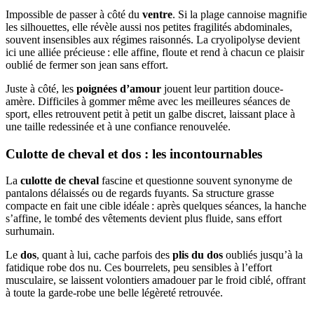
Impossible de passer à côté du
ventre
. Si la plage cannoise magnifie
les silhouettes, elle révèle aussi nos petites fragilités abdominales,
souvent insensibles aux régimes raisonnés. La cryolipolyse devient
ici une alliée précieuse : elle affine, floute et rend à chacun ce plaisir
oublié de fermer son jean sans effort.
Juste à côté, les
poignées d’amour
jouent leur partition douce-
amère. Difficiles à gommer même avec les meilleures séances de
sport, elles retrouvent petit à petit un galbe discret, laissant place à
une taille redessinée et à une confiance renouvelée.
Culotte de cheval et dos : les incontournables
La
culotte de cheval
fascine et questionne souvent synonyme de
pantalons délaissés ou de regards fuyants. Sa structure grasse
compacte en fait une cible idéale : après quelques séances, la hanche
s’affine, le tombé des vêtements devient plus fluide, sans effort
surhumain.
Le
dos
, quant à lui, cache parfois des
plis du dos
oubliés jusqu’à la
fatidique robe dos nu. Ces bourrelets, peu sensibles à l’effort
musculaire, se laissent volontiers amadouer par le froid ciblé, offrant
à toute la garde-robe une belle légèreté retrouvée.