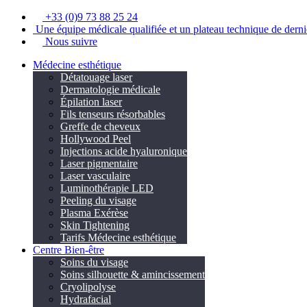
+33 (0)9 73 88 25 24
Une équipe médicale qualifiée et un plateau technique de derni
Nous suivre
Médecine esthétique
Détatouage laser
Dermatologie médicale
Épilation laser
Fils tenseurs résorbables
Greffe de cheveux
Hollywood Peel
Injections acide hyaluronique
Laser pigmentaire
Laser vasculaire
Luminothérapie LED
Peeling du visage
Plasma Exérèse
Skin Tightening
Tarifs Médecine esthétique
Centre Bien-être
Soins du visage
Soins silhouette & amincissement
Cryolipolyse
Hydrafacial