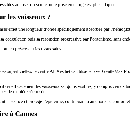
ssibles au laser ou si une autre prise en charge est plus adaptée.
r les vaisseaux ?
e laser émet une longueur d’onde spécifiquement absorbée par l’hémoglo
 sa coagulation puis sa résorption progressive par l’organisme, sans e
tout en préservant les tissus sains.
ices superficielles, le centre All Aesthetics utilise le laser GentleMax P
bler efficacement les vaisseaux sanguins visibles, y compris ceux sit
ambes de manière sécurisée.
 la séance et protège l’épiderme, contribuant à améliorer le confort et à
ire à Cannes