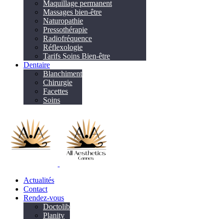
Maquillage permanent
Massages bien-être
Naturopathie
Pressothérapie
Radiofréquence
Réflexologie
Tarifs Soins Bien-être
Dentaire
Blanchiment
Chirurgie
Facettes
Soins
Actualités
Contact
Rendez-vous
Doctolib
Planity