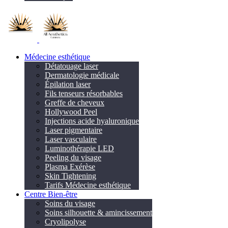
Médecine esthétique
Détatouage laser
Dermatologie médicale
Épilation laser
Fils tenseurs résorbables
Greffe de cheveux
Hollywood Peel
Injections acide hyaluronique
Laser pigmentaire
Laser vasculaire
Luminothérapie LED
Peeling du visage
Plasma Exérèse
Skin Tightening
Tarifs Médecine esthétique
Centre Bien-être
Soins du visage
Soins silhouette & amincissement
Cryolipolyse