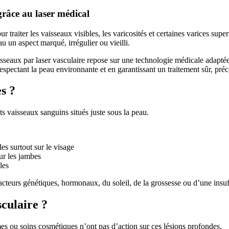
grâce au laser médical
r traiter les vaisseaux visibles, les varicosités et certaines varices sup
u un aspect marqué, irrégulier ou vieilli.
isseaux par laser vasculaire repose sur une technologie médicale adaptée 
respectant la peau environnante et en garantissant un traitement sûr, préci
es ?
s vaisseaux sanguins situés juste sous la peau.
es surtout sur le visage
sur les jambes
les
facteurs génétiques, hormonaux, du soleil, de la grossesse ou d’une insu
sculaire ?
es ou soins cosmétiques n’ont pas d’action sur ces lésions profondes.