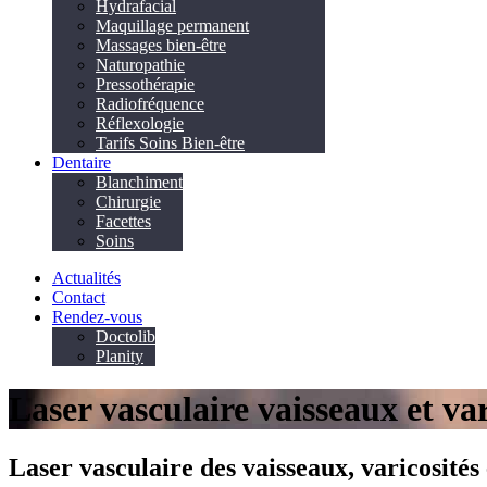
Hydrafacial
Maquillage permanent
Massages bien-être
Naturopathie
Pressothérapie
Radiofréquence
Réflexologie
Tarifs Soins Bien-être
Dentaire
Blanchiment
Chirurgie
Facettes
Soins
Actualités
Contact
Rendez-vous
Doctolib
Planity
Laser vasculaire vaisseaux et va
Laser vasculaire des vaisseaux, varicosités