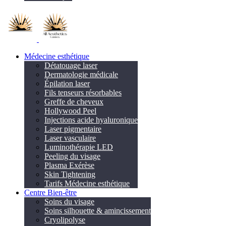
Médecine esthétique
Détatouage laser
Dermatologie médicale
Épilation laser
Fils tenseurs résorbables
Greffe de cheveux
Hollywood Peel
Injections acide hyaluronique
Laser pigmentaire
Laser vasculaire
Luminothérapie LED
Peeling du visage
Plasma Exérèse
Skin Tightening
Tarifs Médecine esthétique
Centre Bien-être
Soins du visage
Soins silhouette & amincissement
Cryolipolyse