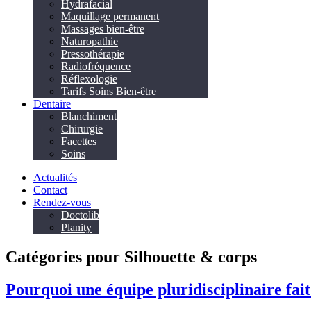
Hydrafacial
Maquillage permanent
Massages bien-être
Naturopathie
Pressothérapie
Radiofréquence
Réflexologie
Tarifs Soins Bien-être
Dentaire
Blanchiment
Chirurgie
Facettes
Soins
Actualités
Contact
Rendez-vous
Doctolib
Planity
Catégories pour Silhouette & corps
Pourquoi une équipe pluridisciplinaire fait