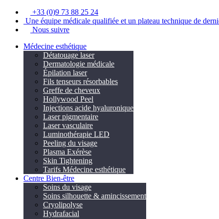
+33 (0)9 73 88 25 24
Une équipe médicale qualifiée et un plateau technique de derni
Nous suivre
Médecine esthétique
Détatouage laser
Dermatologie médicale
Épilation laser
Fils tenseurs résorbables
Greffe de cheveux
Hollywood Peel
Injections acide hyaluronique
Laser pigmentaire
Laser vasculaire
Luminothérapie LED
Peeling du visage
Plasma Exérèse
Skin Tightening
Tarifs Médecine esthétique
Centre Bien-être
Soins du visage
Soins silhouette & amincissement
Cryolipolyse
Hydrafacial