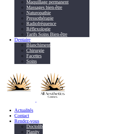
Maquillage permanent
Massages bien-être
Naturopathie
Pressothérapie
Radiofréquence
Réflexologie
Tarifs Soins Bien-être
Dentaire
Blanchiment
Chirurgie
Facettes
Soins
Actualités
Contact
Rendez-vous
Doctolib
Planity